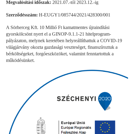
Megvalósítási időszak:
2021.07.-tól 2023.12.-ig
Szerződésszám:
H-EUGY1/085744/2021/428300/001
A Sörherceg Kft. 10 Millió Ft kamatmentes újraindítási
gyorskölcsönt nyert el a GINOP-9.1.1-21 hitelprogram-
pályázaton, melynek keretében helyreállíthattuk a COVID-19
világjárvány okozta gazdasági veszteséget, finanszíroztuk a
bérköltségeket, forgóeszközöket, valamint fenntartottuk a
működésünket.