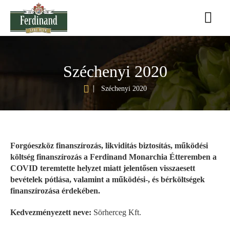
Széchenyi 2020
h
Széchenyi 2020
o
m
e
Forgóeszköz finanszírozás, likviditás biztosítás, működési
költség finanszírozás a Ferdinand Monarchia Étteremben a
COVID teremtette helyzet miatt jelentősen visszaesett
bevételek pótlása, valamint a működési-, és bérköltségek
finanszírozása érdekében.
Kedvezményezett neve:
Sörherceg Kft.