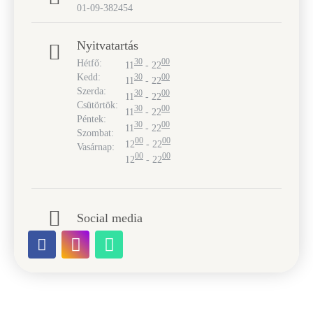
01-09-382454
Nyitvatartás
30
00
Hétfő:
11
- 22
Kedd:
30
00
11
- 22
Szerda:
30
00
11
- 22
Csütörtök:
30
00
11
- 22
Péntek:
30
00
11
- 22
Szombat:
00
00
12
- 22
Vasárnap:
00
00
12
- 22
Social media