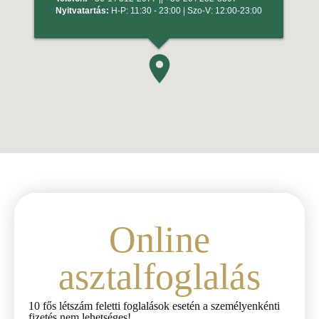
Online
asztalfoglalás
10 fős létszám feletti foglalások esetén a személyenkénti
fizetés nem lehetséges!