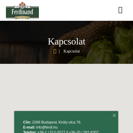
Kapcsolat
h
Kapcsolat
o
m
e