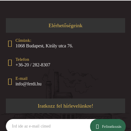
Elérhetőségeink
Címünk:
1068 Budapest, Király utca 76.
Telefon
+36-20 / 282-8307
E-mail
info@ferdi.hu
Iratkozz fel hírlevelünkre!
Írd
ide
Feliratkozás