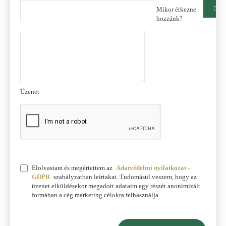
Mikor érkezne
hozzánk?
Üzenet
Elolvastam és megértettem az
Adatvédelmi nyilatkozat -
GDPR
szabályzatban leírtakat. Tudomásul veszem, hogy az
üzenet elküldésekor megadott adataim egy részét anonimizált
formában a cég marketing célokra felhasználja.