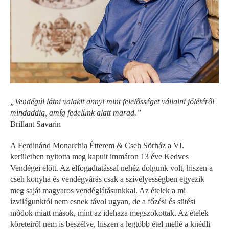
„Vendégül látni valakit annyi mint felelősséget vállalni jólétéről
mindaddig, amíg fedelünk alatt marad.”
Brillant Savarin
A Ferdinánd Monarchia Étterem & Cseh Sörház a VI.
kerületben nyitotta meg kapuit immáron 13 éve Kedves
Vendégei előtt. Az elfogadtatással nehéz dolgunk volt, hiszen a
cseh konyha és vendégvárás csak a szívélyességben egyezik
meg saját magyaros vendéglátásunkkal. Az ételek a mi
ízvilágunktól nem esnek távol ugyan, de a főzési és sütési
módok miatt mások, mint az idehaza megszokottak. Az ételek
köreteiről nem is beszélve, hiszen a legtöbb étel mellé a knédli