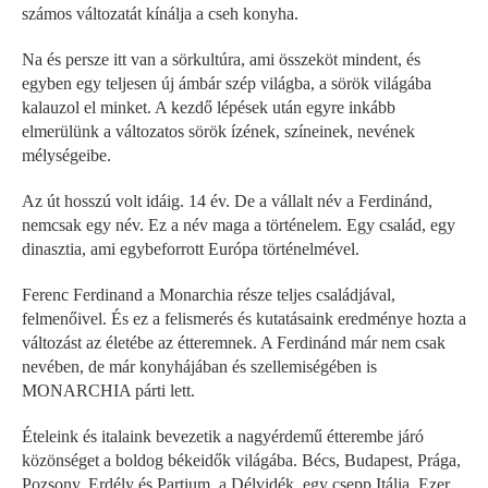
számos változatát kínálja a cseh konyha.
Na és persze itt van a sörkultúra, ami összeköt mindent, és
egyben egy teljesen új ámbár szép világba, a sörök világába
kalauzol el minket. A kezdő lépések után egyre inkább
elmerülünk a változatos sörök ízének, színeinek, nevének
mélységeibe.
Az út hosszú volt idáig. 14 év. De a vállalt név a Ferdinánd,
nemcsak egy név. Ez a név maga a történelem. Egy család, egy
dinasztia, ami egybeforrott Európa történelmével.
Ferenc Ferdinand a Monarchia része teljes családjával,
felmenőivel. És ez a felismerés és kutatásaink eredménye hozta a
változást az életébe az étteremnek. A Ferdinánd már nem csak
nevében, de már konyhájában és szellemiségében is
MONARCHIA párti lett.
Ételeink és italaink bevezetik a nagyérdemű étterembe járó
közönséget a boldog békeidők világába. Bécs, Budapest, Prága,
Pozsony, Erdély és Partium, a Délvidék, egy csepp Itália. Ezer