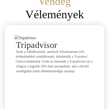
Vendég
Vélemények
Tripadvisor
Azok a vállalkozások, amelyek folyamatosan erős
értékelésekkel rendelkeznek, kiérdemlik a Travelers’
Ulr
Choice kitüntetést. Ezek az éttermek a Tripadvisor-on a
világon a legjobb 10%-ban szerepelnek, ami a kiváló
Az ételek
vendéglátás iránti elkötelezettséget mutatja.
misét, a 
voltak. M
nagyobb t
felszolgá
odafigyel
hiányt. Á
legjobb h
vágysz, m