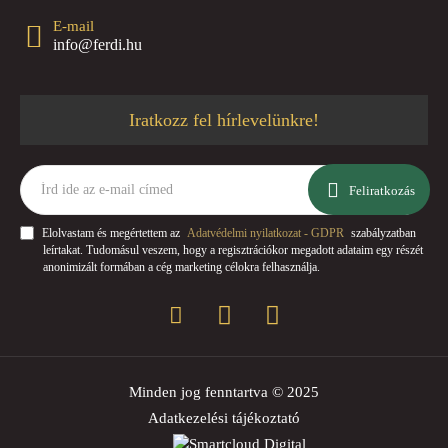
E-mail
info@ferdi.hu
Iratkozz fel hírlevelünkre!
Írd
ide
Feliratkozás
az
e-
Elolvastam és megértettem az
Adatvédelmi nyilatkozat - GDPR
szabályzatban
mail
leírtakat. Tudomásul veszem, hogy a regisztrációkor megadott adataim egy részét
címed
anonimizált formában a cég marketing célokra felhasználja.
Minden jog fenntartva © 2025
Adatkezelési tájékoztató