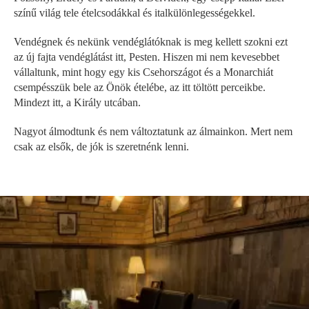
színű világ tele ételcsodákkal és italkülönlegességekkel.
Vendégnek és nekünk vendéglátóknak is meg kellett szokni ezt
az új fajta vendéglátást itt, Pesten. Hiszen mi nem kevesebbet
vállaltunk, mint hogy egy kis Csehországot és a Monarchiát
csempésszük bele az Önök ételébe, az itt töltött perceikbe.
Mindezt itt, a Király utcában.
Nagyot álmodtunk és nem változtatunk az álmainkon. Mert nem
csak az elsők, de jók is szeretnénk lenni.