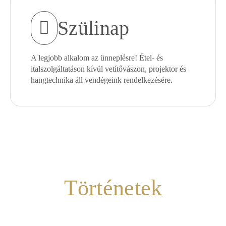
Szülinap
A legjobb alkalom az ünneplésre! Étel- és
italszolgáltatáson kívül vetítővászon, projektor és
hangtechnika áll vendégeink rendelkezésére.
Történetek
A monarchia korából