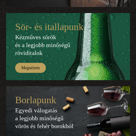
Sör- és itallapunk
Kézműves sörök
és a legjobb minőségű
röviditalok
Megnézem
Borlapunk
Egyedi válogatás
a legjobb minőségű
vörös és fehér borokból