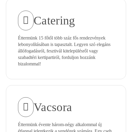
Catering
Éttermünk 15 főtől több száz fős rendezvények
lebonyolításában is tapasztalt. Legyen szó elegáns
állófogadásról, fesztivál kitelepülésről vagy
szabadtéri kertipartiról, forduljon hozzánk
bizalommal!
Vacsora
Éttermünk évente három-négy alkalommal új
étlappal jelentkezik a vendégek számára. Egy cseh