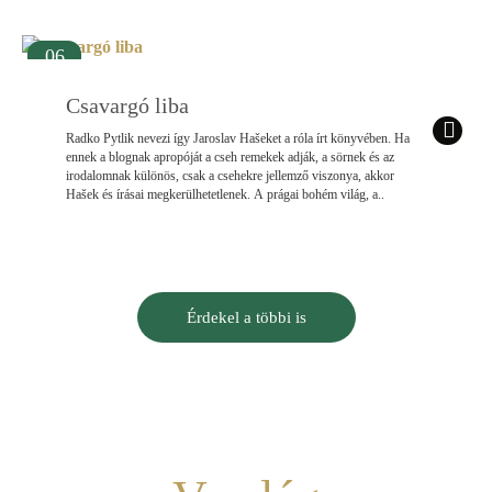
06
szept.
Csavargó liba
Radko Pytlik nevezi így Jaroslav Hašeket a róla írt könyvében. Ha
ennek a blognak apropóját a cseh remekek adják, a sörnek és az
irodalomnak különös, csak a csehekre jellemző viszonya, akkor
Hašek és írásai megkerülhetetlenek. A prágai bohém világ, a..
Érdekel a többi is