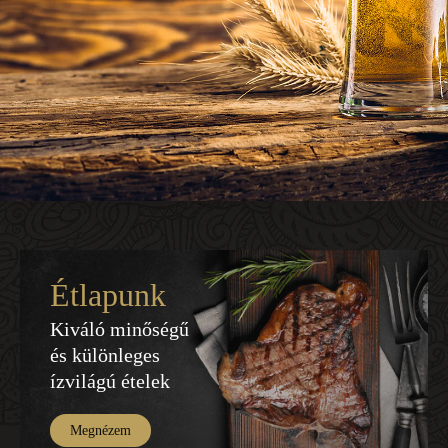
Étlapunk
Kiváló minőségű
és különleges
ízvilágú ételek
Megnézem