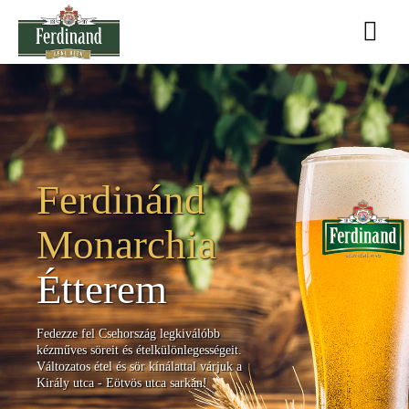
Ferdinand
Monarchia
Étterem
és
Cseh
Ferdinánd
sörház
Monarchia
Étterem
Fedezze fel Csehország legkiválóbb
kézműves söreit és ételkülönlegességeit.
Változatos étel és sör kínálattal várjuk a
Király utca - Eötvös utca sarkán!