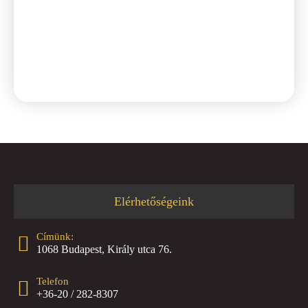
kedves ki
ajánlom!
Elérhetőségeink
Címünk:
1068 Budapest, Király utca 76.
Telefon
+36-20 / 282-8307