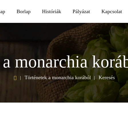
lap
Borlap
Históriák
Pályázat
Kapcsolat
 a monarchia koráb
h
Történetek a monarchia korából
Keresés
o
m
e