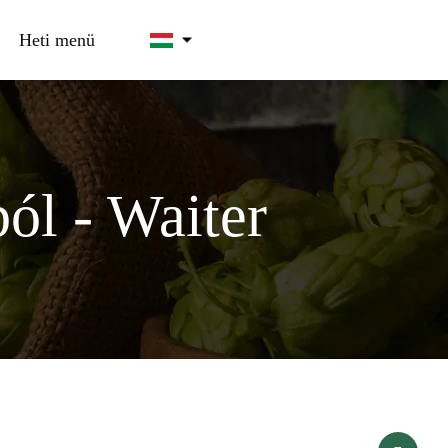
Heti menü
ól - Waiter