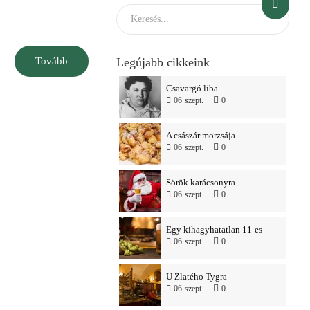
Tovább
Legújabb cikkeink
Csavargó liba
06
szept.
0
A császár morzsája
06
szept.
0
Sörök karácsonyra
06
szept.
0
Egy kihagyhatatlan 11-es
06
szept.
0
U Zlatého Tygra
06
szept.
0