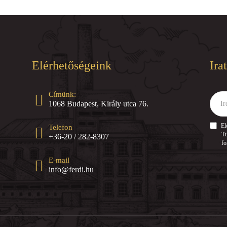
Elérhetőségeink
Ira
Címünk:
Írd
1068 Budapest, Király utca 76.
ide
az
e-
El
Telefon
mail
Tu
+36-20 / 282-8307
címed
fo
E-mail
info@ferdi.hu