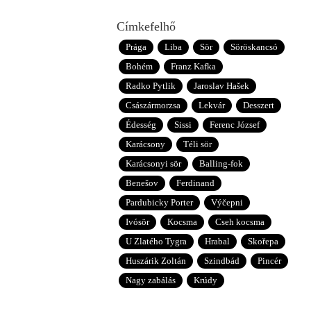
Címkefelhő
Prága
Liba
Sör
Söröskancsó
Bohém
Franz Kafka
Radko Pytlik
Jaroslav Hašek
Császármorzsa
Lekvár
Desszert
Édesség
Sissi
Ferenc József
Karácsony
Téli sör
Karácsonyi sör
Balling-fok
Benešov
Ferdinand
Pardubicky Porter
Výčepni
Ivósör
Kocsma
Cseh kocsma
U Zlatého Tygra
Hrabal
Skořepa
Huszárik Zoltán
Szindbád
Pincér
Nagy zabálás
Krúdy