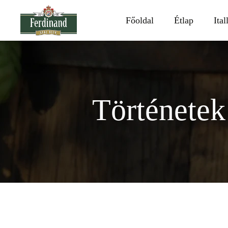
Főoldal
Étlap
Ital
Történetek