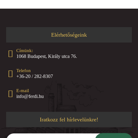
Elérhetőségeink
Címünk:
1068 Budapest, Király utca 76.
Telefon
+36-20 / 282-8307
E-mail
info@ferdi.hu
Iratkozz fel hírlevelünkre!
Írd