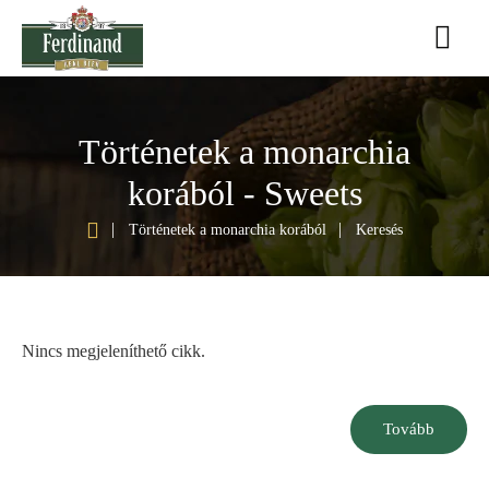
Történetek a monarchia
korából - Sweets
h
Történetek a monarchia korából
Keresés
o
m
e
Nincs megjeleníthető cikk.
Tovább