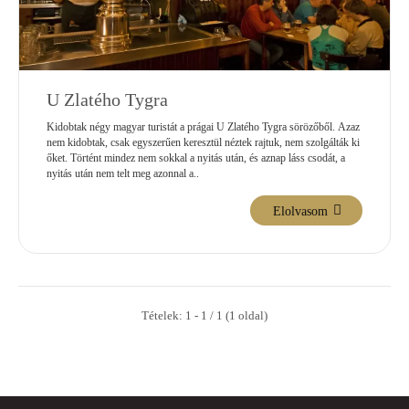
U Zlatého Tygra
Kidobtak négy magyar turistát a prágai U Zlatého Tygra sörözőből. Azaz
nem kidobtak, csak egyszerűen keresztül néztek rajtuk, nem szolgálták ki
őket. Történt mindez nem sokkal a nyitás után, és aznap láss csodát, a
nyitás után nem telt meg azonnal a..
Elolvasom
Tételek: 1 - 1 / 1 (1 oldal)