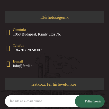
Elérhetőségeink
Címünk:
1068 Budapest, Király utca 76.
Telefon
+36-20 / 282-8307
E-mail
info@ferdi.hu
Iratkozz fel hírlevelünkre!
Írd
ide
Feliratkozás
az