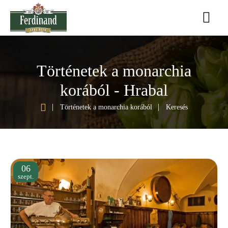
Történetek a monarchia
korából - Hrabal
h
Történetek a monarchia korából
Keresés
o
m
e
06
szept.