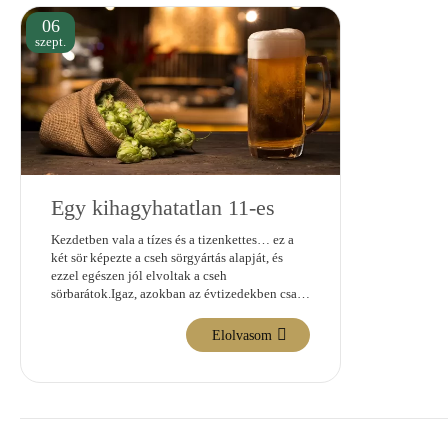
06
szept.
Egy kihagyhatatlan 11-es
Kezdetben vala a tízes és a tizenkettes… ez a
két sör képezte a cseh sörgyártás alapját, és
ezzel egészen jól elvoltak a cseh
sörbarátok.Igaz, azokban az évtizedekben csak
a minőség maradt kiváló, de a sörgyárak
szortimentje nem sok különlegességet ..
Elolvasom