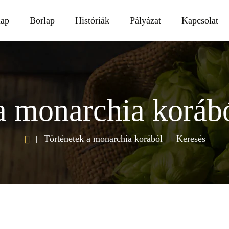
lap
Borlap
Históriák
Pályázat
Kapcsolat
a monarchia koráb
h
Történetek a monarchia korából
Keresés
o
m
e