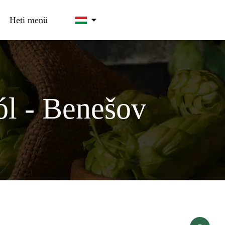
Heti menü
ól - Benešov