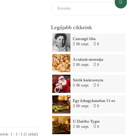
Legújabb cikkeink
Csavargó liba
06
szept.
0
A császár morzsája
06
szept.
0
Sörök karácsonyra
06
szept.
0
Egy kihagyhatatlan 11-es
06
szept.
0
U Zlatého Tygra
06
szept.
0
telek: 1 - 1 / 1 (1 oldal)