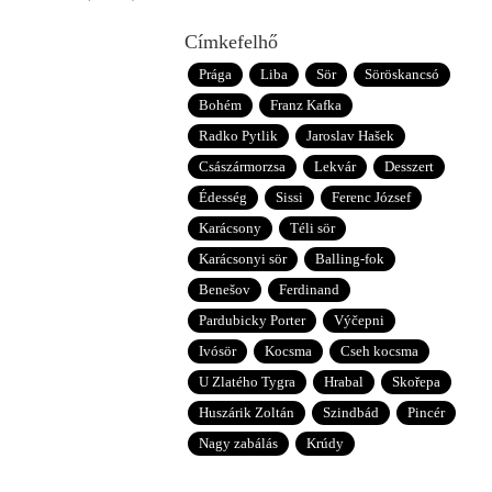
Címkefelhő
Prága
Liba
Sör
Söröskancsó
Bohém
Franz Kafka
Radko Pytlik
Jaroslav Hašek
Császármorzsa
Lekvár
Desszert
Édesség
Sissi
Ferenc József
Karácsony
Téli sör
Karácsonyi sör
Balling-fok
Benešov
Ferdinand
Pardubicky Porter
Výčepni
Ivósör
Kocsma
Cseh kocsma
U Zlatého Tygra
Hrabal
Skořepa
Huszárik Zoltán
Szindbád
Pincér
Nagy zabálás
Krúdy