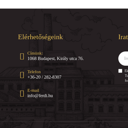
Elérhetőségeink
Ira
Címünk:
Írd
1068 Budapest, Király utca 76.
ide
az
e-
El
Telefon
mail
Tu
+36-20 / 282-8307
címed
fo
E-mail
info@ferdi.hu