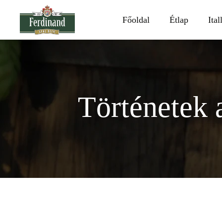
Főoldal
Étlap
Ital
Történetek 