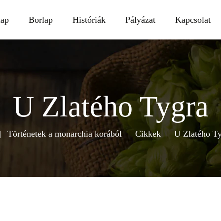
lap
Borlap
Históriák
Pályázat
Kapcsolat
U Zlatého Tygra
Történetek a monarchia korából
Cikkek
U Zlatého T
m