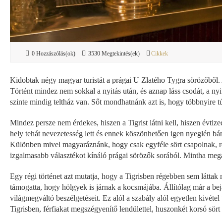
0 Hozzászólás(ok)
3530 Megtekintés(ek)
Cikkek
Kidobtak négy magyar turistát a prágai U Zlatého Tygra sörözőből. 
Történt mindez nem sokkal a nyitás után, és aznap láss csodát, a ny
szinte mindig teltház van. Sőt mondhatnánk azt is, hogy többnyire 
Mindez persze nem érdekes, hiszen a Tigrist látni kell, hiszen évtize
hely tehát nevezetesség lett és ennek köszönhetően igen nyeglén bá
Különben mivel magyaráznánk, hogy csak egyféle sört csapolnak, röv
izgalmasabb választékot kínáló prágai sörözők sorából. Mintha megál
Egy régi történet azt mutatja, hogy a Tigrisben régebben sem láttak
támogatta, hogy hölgyek is járnak a kocsmájába. Állítólag már a bej
világmegváltó beszélgetéseit. Ez alól a szabály alól egyetlen kivétel
Tigrisben, férfiakat megszégyenítő lendülettel, huszonkét korsó sört 