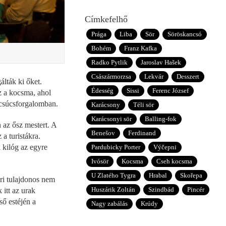
Címkefelhő
Prága
Liba
Sör
Söröskancsó
Bohém
Franz Kafka
Radko Pytlik
Jaroslav Hašek
Császármorzsa
Lekvár
Desszert
lták ki őket.
Édesség
Sissi
Ferenc József
z a kocsma, ahol
 csúcsforgalomban.
Karácsony
Téli sör
Karácsonyi sör
Balling-fok
n az ősz mestert. A
Benešov
Ferdinand
a turistákra.
 kilóg az egyre
Pardubicky Porter
Výčepni
Ivósör
Kocsma
Cseh kocsma
U Zlatého Tygra
Hrabal
Skořepa
ori tulajdonos nem
Huszárik Zoltán
Szindbád
Pincér
 itt az urak
ső estéjén a
Nagy zabálás
Krúdy