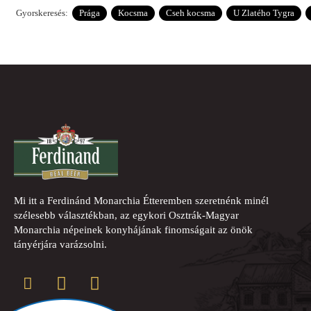
Gyorskeresés:
Prága
Kocsma
Cseh kocsma
U Zlatého Tygra
Mi itt a Ferdinánd Monarchia Étteremben szeretnénk minél
szélesebb választékban, az egykori Osztrák-Magyar
Monarchia népeinek konyhájának finomságait az önök
tányérjára varázsolni.