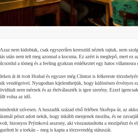
Azaz nem kidobtak, csak egyszerűen keresztül néztek rajtuk, nem szolgá
itás után nem telt meg azonnal a kocsma. Ez azért is meglepő, mert ez a
túlcsordul a tömeg és a feeling gyakran emlékeztet egy hatos villamosra
deken át itt ivott Hrabal és egyszer még Clinton is felkereste törzshelyé
nik vendégeivel. Nyugodtan kijelenthetjük, hogy különösen érvényes ez 
iditalt nem mérnek és az ételválaszték is igen szerény. Ezzel igencsak
lt volna az idő.
 mindenkit szívesen. A huszadik század első felében Skořepa úr, az akk
áratnál pénzt adott nekik, hogy inkább menjenek moziba, és ne zavarják
 volt, bizonyos Prýmková asszony, aki visszautasította a mozipénzt és el
gurított le a torkán – meg is kapta a törzsvendég státuszát.