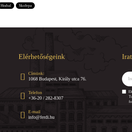
Hrabal
Skořepa
Elérhetőségeink
Ira
Címünk:
Írd
1068 Budapest, Király utca 76.
ide
az
e-
El
Telefon
mail
Tu
+36-20 / 282-8307
címed
fo
E-mail
info@ferdi.hu