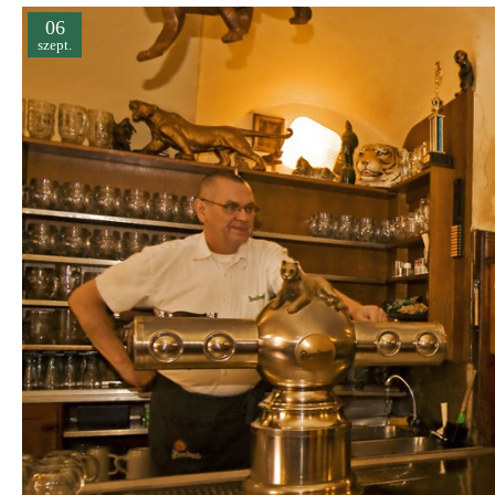
06
szept.