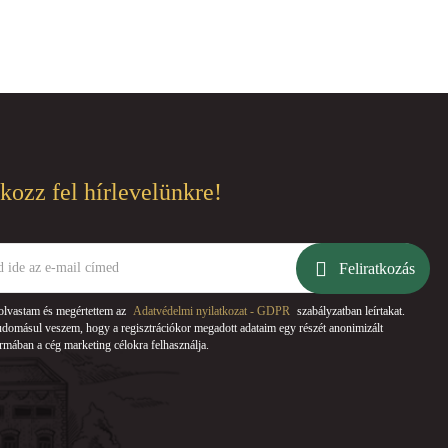
tkozz fel hírlevelünkre!
Feliratkozás
olvastam és megértettem az
Adatvédelmi nyilatkozat - GDPR
szabályzatban leírtakat.
domásul veszem, hogy a regisztrációkor megadott adataim egy részét anonimizált
rmában a cég marketing célokra felhasználja.