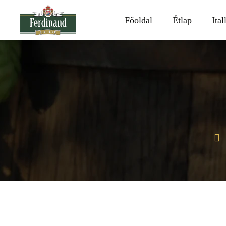
Főoldal
Étlap
Ital
h
o
e