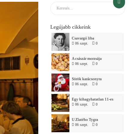
Legújabb cikkeink
Csavargó liba
06
szept.
0
A császár morzsája
06
szept.
0
Sörök karácsonyra
06
szept.
0
Egy kihagyhatatlan 11-es
06
szept.
0
U Zlatého Tygra
06
szept.
0