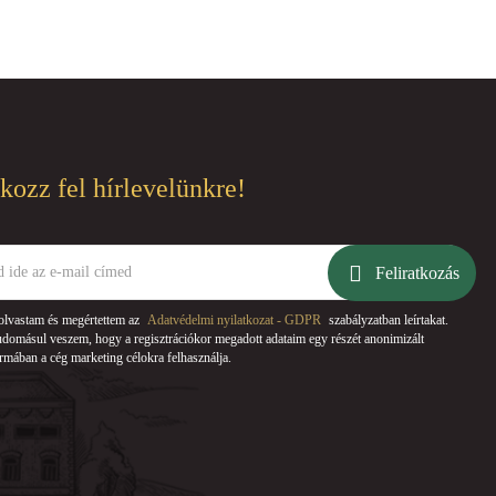
tkozz fel hírlevelünkre!
Feliratkozás
olvastam és megértettem az
Adatvédelmi nyilatkozat - GDPR
szabályzatban leírtakat.
domásul veszem, hogy a regisztrációkor megadott adataim egy részét anonimizált
rmában a cég marketing célokra felhasználja.