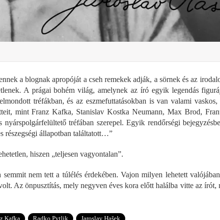
 ennek a blognak apropóját a cseh remekek adják, a sörnek és az iroda
tlenek. A prágai bohém világ, amelynek az író egyik legendás figurá
elmondott tréfákban, és az eszmefuttatásokban is van valami vaskos,
etteit, mint Franz Kafka, Stanislav Kostka Neumann, Max Brod, Fran
 nyárspolgárfelültető tréfában szerepel. Egyik rendőrségi bejegyzésb
es részegségi állapotban találtatott…”
hetetlen, hiszen „teljesen vagyontalan”.
tha semmit nem tett a túlélés érdekében. Vajon milyen lehetett valójáb
lt. Az önpusztítás, mely negyven éves kora előtt halálba vitte az írót
z Kafka
Radko Pytlik
Jaroslav Hašek