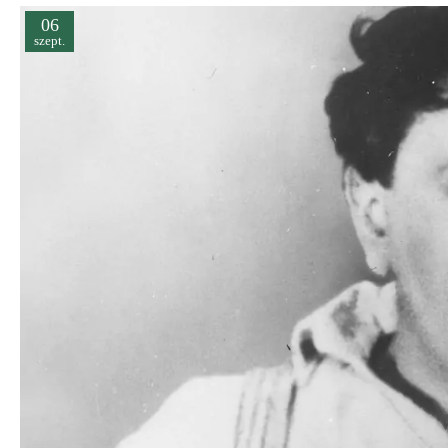
06
szept.