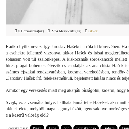
0 Hozzászólás(ok)
2754 Megtekintés(ek)
Cikkek
Radko Pytlik nevezi így Jaroslav Hašeket a róla írt könyvében. Ha
a csehekre jellemző viszonya, akkor Hašek és írásai megkerülhete
sohasem volt túl szalonképes. A kiskocsmák söröskancsói mellett 
híres prágai bohémek élvezik és csodálják az anarchista Hašek t
számos éjszakai rendzavarásban, kocsmai verekedésben, rendőr- és
„Jaroslav Hašek író, felekezetnélküli, bejelentett lakása nincs és telj
Amikor egy verekedés miatt meg akarják bírságolni, kiderül, hogy le
Svejk, ez a zseniális hülye, hallhatatlanná tette Hašeket, aki min
akinek élete, melyből maga is gúnyt űzött, igencsak nyomorúságos vo
e a keserű valóság elől?
Gyorskeresés:
Prága
Liba
Sör
Söröskancsó
Bohém
Fran