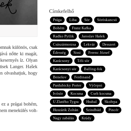
Címkefelhő
Prága
Liba
Sör
Söröskancsó
Bohém
Franz Kafka
Radko Pytlik
Jaroslav Hašek
Császármorzsa
Lekvár
Desszert
lomnak különös, csak
Édesség
Sissi
Ferenc József
jává nőtte ki magát,
 kesernyés íz. Olyan
Karácsony
Téli sör
tisek Langer. Hašek
Karácsonyi sör
Balling-fok
en olvashatjuk, hogy
Benešov
Ferdinand
Pardubicky Porter
Výčepni
Ivósör
Kocsma
Cseh kocsma
U Zlatého Tygra
Hrabal
Skořepa
an ez a prágai bohém,
Huszárik Zoltán
Szindbád
Pincér
, nem menekülés volt-
Nagy zabálás
Krúdy