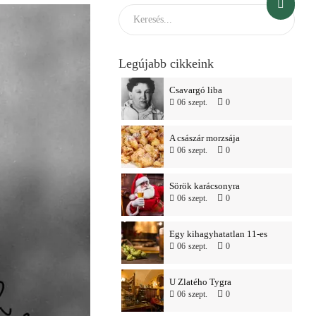
Legújabb cikkeink
Csavargó liba
06
szept.
0
A császár morzsája
06
szept.
0
Sörök karácsonyra
06
szept.
0
Egy kihagyhatatlan 11-es
06
szept.
0
U Zlatého Tygra
06
szept.
0