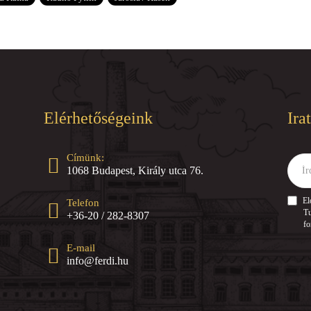
Elérhetőségeink
Ira
Címünk:
Írd
1068 Budapest, Király utca 76.
ide
az
e-
El
Telefon
mail
Tu
+36-20 / 282-8307
címed
fo
E-mail
info@ferdi.hu