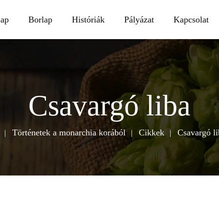
lap
Borlap
Históriák
Pályázat
Kapcsolat
Csavargó liba
h
Történetek a monarchia korából
Cikkek
Csavargó li
o
m
e