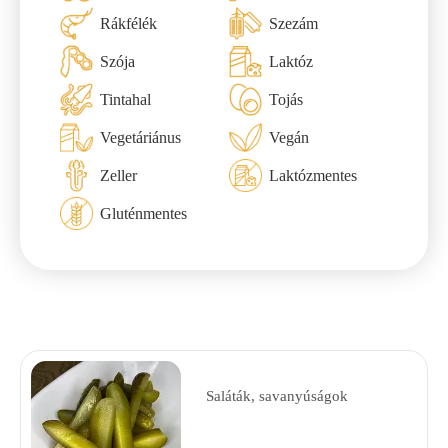
Rákfélék
Szezám
Szója
Laktóz
Tintahal
Tojás
Vegetáriánus
Vegán
Zeller
Laktózmentes
Gluténmentes
Saláták, savanyúságok