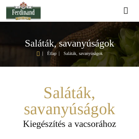
Saláták, savanyúságok
h
Étlap
Saláták, savanyúságok
o
m
e
Saláták,
savanyúságok
Kiegészítés a vacsorához