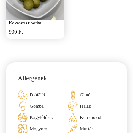
Kovászos uborka
900 Ft
Allergének
Diófélék
Glutén
Gomba
Halak
Kagylófélék
Kén-dioxid
Mogyoró
Mustár