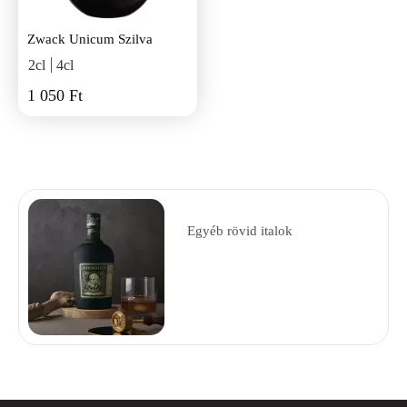
Zwack Unicum Szilva
2cl
4cl
1 050 Ft
Egyéb rövid italok