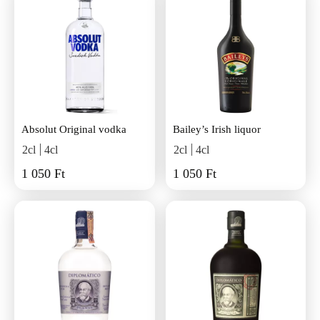
Absolut Original vodka
Bailey’s Irish liquor
2cl
4cl
2cl
4cl
1 050 Ft
1 050 Ft