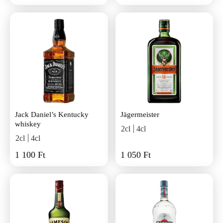
Rose tonic, rózsabimbó, rózs..
Jack Daniel’s Kentucky
Jägermeister
whiskey
2cl
4cl
2cl
4cl
1 100 Ft
1 050 Ft