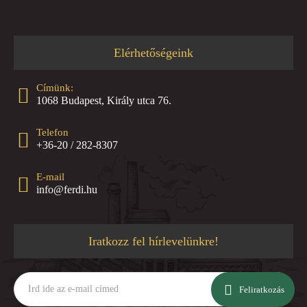
Elérhetőségeink
Címünk:
1068 Budapest, Király utca 76.
Telefon
+36-20 / 282-8307
E-mail
info@ferdi.hu
Iratkozz fel hírlevelünkre!
Írd
ide
Feliratkozás
az