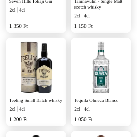
Seven Hills Tokaji Gin
Tamnavulin - Single Malt
scotch whisky
2cl
4cl
2cl
4cl
1 350 Ft
1 150 Ft
Teeling Small Batch whisky
Tequila Olmeca Blanco
2cl
4cl
2cl
4cl
1 200 Ft
1 050 Ft