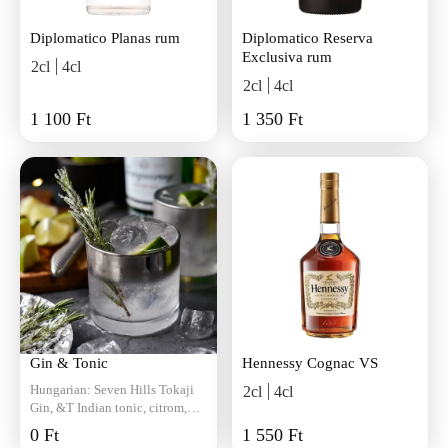
Diplomatico Planas rum
Diplomatico Reserva
Exclusiva rum
2cl
4cl
2cl
4cl
1 100 Ft
1 350 Ft
Gin & Tonic
Hennessy Cognac VS
Hungarian: Seven Hills Tokaji
2cl
4cl
Gin, &T Indian tonic, citrom,
borókabogyó - 3650 FtRosa:
0 Ft
1 550 Ft
Malfy Rosa gin, &T Persian