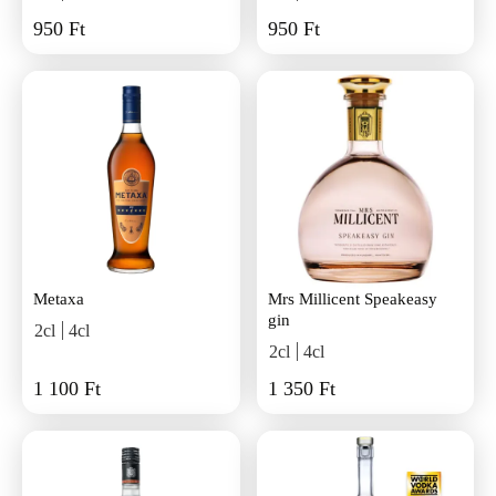
950 Ft
950 Ft
Metaxa
Mrs Millicent Speakeasy
gin
2cl
4cl
2cl
4cl
1 100 Ft
1 350 Ft