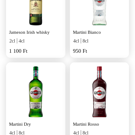
Jameson Irish whisky
Martini Bianco
2cl
4cl
4cl
8cl
1 100 Ft
950 Ft
Martini Dry
Martini Rosso
4cl
8cl
4cl
8cl