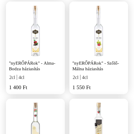
"nyERŐPÁRok" - Alma-
"nyERŐPÁRok" - Szőlő-
Bodza háziasítás
Málna háziasítás
2cl
4cl
2cl
4cl
1 400 Ft
1 550 Ft