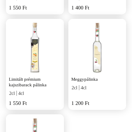
1 550 Ft
1 400 Ft
Limitált prémium
Meggypálinka
kajszibarack pálinka
2cl
4cl
2cl
4cl
1 550 Ft
1 200 Ft