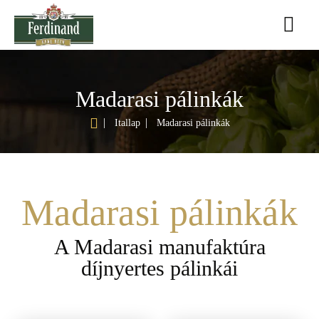
Madarasi pálinkák
h
Itallap
Madarasi pálinkák
o
m
e
Madarasi pálinkák
A Madarasi manufaktúra
díjnyertes pálinkái