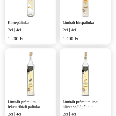
Körtepálinka
Limitált birspálinka
2cl
4cl
2cl
4cl
1 200 Ft
1 400 Ft
Limitált prémium
Limitált prémium irsai
feketeribizli pálinka
olivér szőlőpálinka
2cl
4cl
2cl
4cl