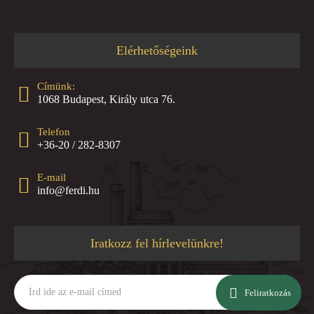
Elérhetőségeink
Címünk:
1068 Budapest, Király utca 76.
Telefon
+36-20 / 282-8307
E-mail
info@ferdi.hu
Iratkozz fel hírlevelünkre!
Írd
ide
Feliratkozás
az