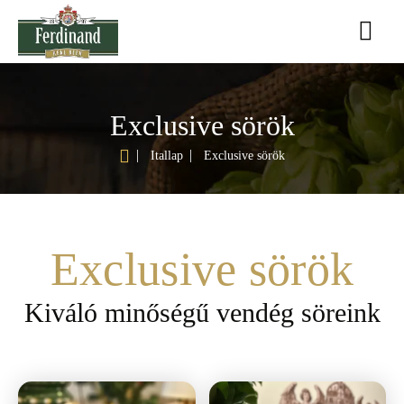
Exclusive sörök
h
Itallap
Exclusive sörök
o
m
e
Exclusive sörök
Kiváló minőségű vendég söreink