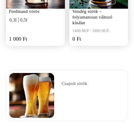
Ferdinand vörös
Vendég sörök –
folyamatosan változó
0,3l
0,5l
kínálat
1400 HUF - 1800 HUF..
1 000 Ft
0 Ft
Csapolt sörök