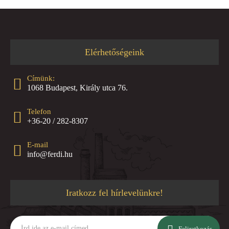
Elérhetőségeink
Címünk:
1068 Budapest, Király utca 76.
Telefon
+36-20 / 282-8307
E-mail
info@ferdi.hu
Iratkozz fel hírlevelünkre!
Írd
ide
Feliratkozás