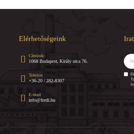
Elérhetőségeink
Ira
Címünk:
Írd
1068 Budapest, Király utca 76.
ide
az
e-
El
Telefon
mail
Tu
+36-20 / 282-8307
címed
fo
E-mail
info@ferdi.hu