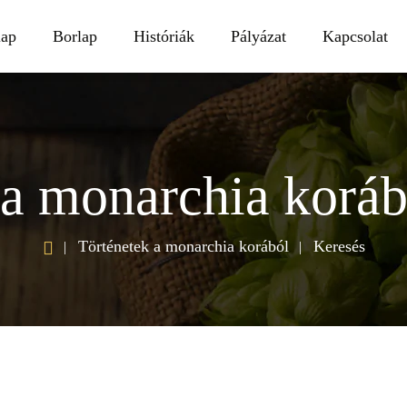
lap
Borlap
Históriák
Pályázat
Kapcsolat
a monarchia koráb
h
Történetek a monarchia korából
Keresés
o
m
e