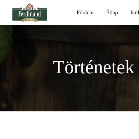
Főoldal
Étlap
Ital
Történetek 