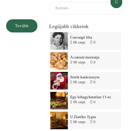
Tovább
Legújabb cikkeink
Csavargó liba
06
szept.
0
A császár morzsája
06
szept.
0
Sörök karácsonyra
06
szept.
0
Egy kihagyhatatlan 11-es
06
szept.
0
U Zlatého Tygra
06
szept.
0