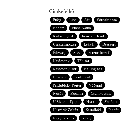
Címkefelhő
Prága
Liba
Sör
Söröskancsó
Bohém
Franz Kafka
Radko Pytlik
Jaroslav Hašek
Császármorzsa
Lekvár
Desszert
Édesség
Sissi
Ferenc József
Karácsony
Téli sör
Karácsonyi sör
Balling-fok
Benešov
Ferdinand
Pardubicky Porter
Výčepni
Ivósör
Kocsma
Cseh kocsma
U Zlatého Tygra
Hrabal
Skořepa
Huszárik Zoltán
Szindbád
Pincér
Nagy zabálás
Krúdy