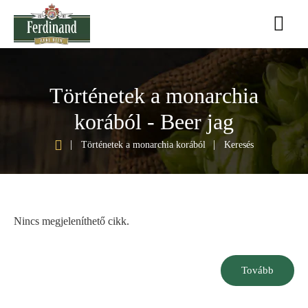
Történetek a monarchia
korából - Beer jag
h
Történetek a monarchia korából
Keresés
o
m
e
Nincs megjeleníthető cikk.
Tovább