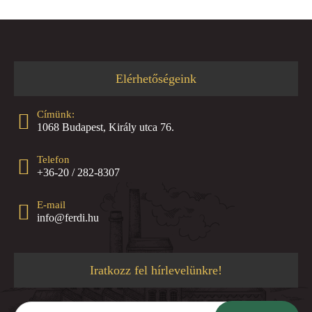
Elérhetőségeink
Címünk:
1068 Budapest, Király utca 76.
Telefon
+36-20 / 282-8307
E-mail
info@ferdi.hu
Iratkozz fel hírlevelünkre!
Írd