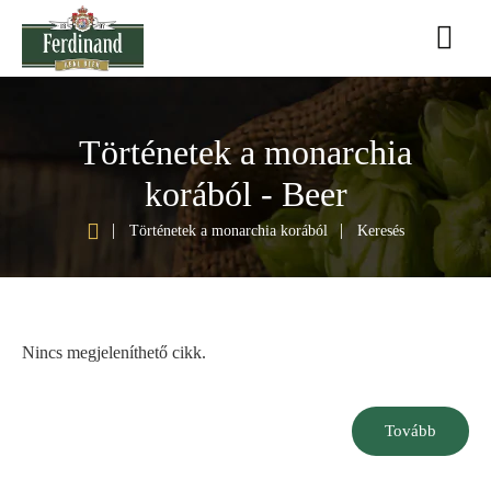
Történetek a monarchia
korából - Beer
h
Történetek a monarchia korából
Keresés
o
m
e
Nincs megjeleníthető cikk.
Tovább