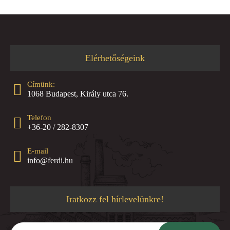
Elérhetőségeink
Címünk:
1068 Budapest, Király utca 76.
Telefon
+36-20 / 282-8307
E-mail
info@ferdi.hu
Iratkozz fel hírlevelünkre!
Írd