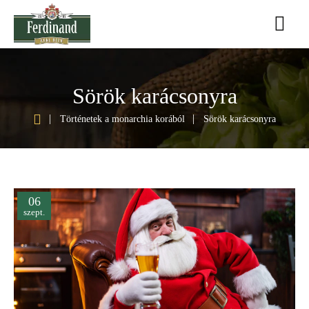
Sörök karácsonyra
h
Történetek a monarchia korából
Sörök karácsonyra
o
m
e
06
szept.