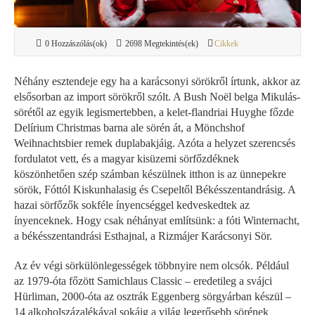
0 Hozzászólás(ok)
2698 Megtekintés(ek)
Cikkek
Néhány esztendeje egy ha a karácsonyi sörökről írtunk, akkor az
elsősorban az import sörökről szólt. A Bush Noël belga Mikulás-
sörétől az egyik legismertebben, a kelet-flandriai Huyghe főzde
Delírium Christmas barna ale sörén át, a Mönchshof
Weihnachtsbier remek duplabakjáig. Azóta a helyzet szerencsés
fordulatot vett, és a magyar kisüzemi sörfőzdéknek
köszönhetően szép számban készülnek itthon is az ünnepekre
sörök, Fóttól Kiskunhalasig és Csepeltől Békésszentandrásig. A
hazai sörfőzők sokféle ínyencséggel kedveskedtek az
ínyenceknek. Hogy csak néhányat említsünk: a fóti Winternacht,
a békésszentandrási Esthajnal, a Rizmájer Karácsonyi Sör.
Az év végi sörkülönlegességek többnyire nem olcsók. Például
az 1979-óta főzött Samichlaus Classic – eredetileg a svájci
Hürliman, 2000-óta az osztrák Eggenberg sörgyárban készül –
14 alkoholszázalékával sokáig a világ legerősebb sörének