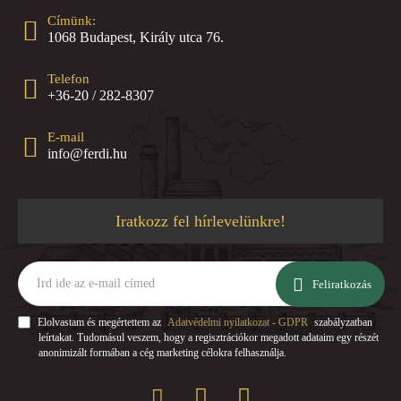
Címünk:
1068 Budapest, Király utca 76.
Telefon
+36-20 / 282-8307
E-mail
info@ferdi.hu
Iratkozz fel hírlevelünkre!
Írd
ide
Feliratkozás
az
e-
Elolvastam és megértettem az
Adatvédelmi nyilatkozat - GDPR
szabályzatban
mail
leírtakat. Tudomásul veszem, hogy a regisztrációkor megadott adataim egy részét
címed
anonimizált formában a cég marketing célokra felhasználja.