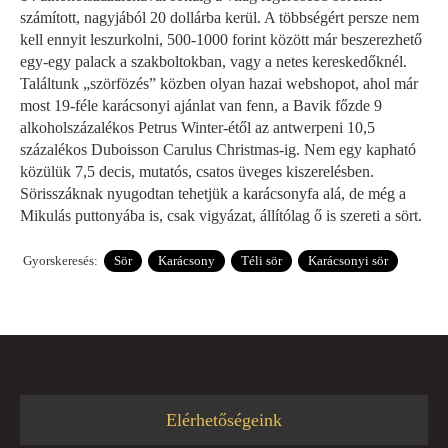
számított, nagyjából 20 dollárba kerül. A többségért persze nem
kell ennyit leszurkolni, 500-1000 forint között már beszerezhető
egy-egy palack a szakboltokban, vagy a netes kereskedőknél.
Találtunk „szörfözés” közben olyan hazai webshopot, ahol már
most 19-féle karácsonyi ajánlat van fenn, a Bavik főzde 9
alkoholszázalékos Petrus Winter-étől az antwerpeni 10,5
százalékos Duboisson Carulus Christmas-ig. Nem egy kapható
közülük 7,5 decis, mutatós, csatos üveges kiszerelésben.
Sörisszáknak nyugodtan tehetjük a karácsonyfa alá, de még a
Mikulás puttonyába is, csak vigyázat, állítólag ő is szereti a sört.
Gyorskeresés:
Sör
Karácsony
Téli sör
Karácsonyi sör
Elérhetőségeink