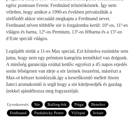
egész pontosan Ferenc Ferdinánd trónörökösnek. Így nem
véletlen, hogy amikor a 1990-es években privatizálták a
sörfőzdét akkor sörcsalád megkapta a Ferdinand nevet.
Ferdinand néven többféle sör is forgalomba kerül: 10º-os, 11º-es
világos és barna, 12º-os Premium, 13º-os félbarna és a 15º-os
d’Este speciál világos.
Legújabb sörük a 11-es Max special, Ezt kóstolva eszünkbe sem
jutna, hogy nem egy prémium kategória termékkel van dolgunk.
A minőség garanciája ezúttal kettős: egyrészt a 45 napos erjedés
során bőségesen van ideje a sör ízeinek összeérni, másrészt a
Max-ot kétszer komlózzák.így a keserűkomló mellett finom
žateci aromakomló is segít hogy a sör kiteljesedjék és gazdag
ízekkel ajándékozza meg fogyasztóját.
Gyorskeresés:
Sör
Balling-fok
Prága
Benešov
Ferdinand
Pardubicky Porter
Výčepni
Ivósör