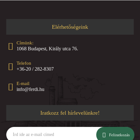
Elérhetőségeink
Címünk:
1068 Budapest, Király utca 76.
Telefon
+36-20 / 282-8307
E-mail
info@ferdi.hu
Iratkozz fel hírlevelünkre!
Írd
ide
Feliratkozás