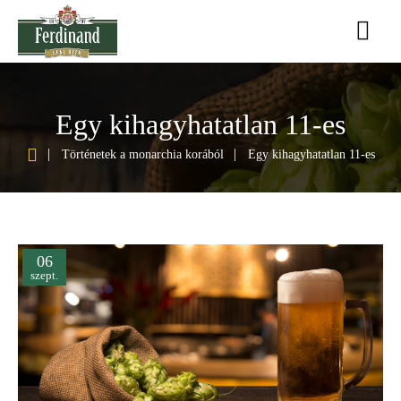
Egy kihagyhatatlan 11-es
h
Történetek a monarchia korából
Egy kihagyhatatlan 11-es
o
m
e
06
szept.