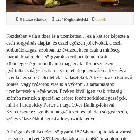
0 Hozzászólás(ok)
3257 Megtekintés(ek)
Cikkek
Kezdetben vala a tízes és a tizenkettes… ez a két sör képezte a
cseh sörgyártás alapját, és ezzel egészen jól elvoltak a cseh
sörbarátok.Igaz, azokban az évtizedekben csak a minőség
maradt kiváló, de a sörgyárak szortimentje nem sok
különlegességet mondhatott magáénak. Természetesen
gyártottak világos és barna söröket, de jellemzően a tízes és a
tizenkettes sörök jelentették a választékot. A tízes azaz a könnyű
söntés- vagy ivósörök viselik a výčepni, a tartalmasabb
tizenkettesek a ležáknevet. Ezeken kívül igen csak ritkaság
számba mentek a speciál az erősre főzött sörkülönlegességek,
mint a Pardubicky Porter a maga 19-es Balling-fokával.
Szerencsére ez azonban megváltozott és minden sörgyár szép,
széles választékkal keresi a fogyasztók kedvét.
A Prága közeli Benešov sörgyárát 1872-ben alapították a városi
polgárok, melyet 1887-ben eladták a konopištěi uradalomnak,